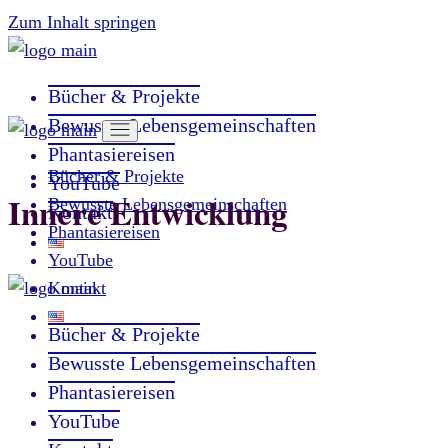
Zum Inhalt springen
Bücher & Projekte
Bewusste Lebensgemeinschaften
Phantasiereisen
Bücher & Projekte
YouTube
Innere Entwicklung
Bewusste Lebensgemeinschaften
Kontakt
Phantasiereisen
YouTube
Kontakt
Bücher & Projekte
Bewusste Lebensgemeinschaften
Phantasiereisen
YouTube