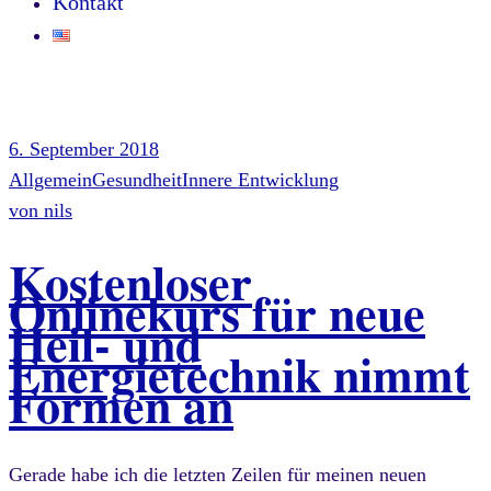
Kontakt
6. September 2018
Allgemein
Gesundheit
Innere Entwicklung
von
nils
Kostenloser
Onlinekurs für neue
Heil- und
Energietechnik nimmt
Formen an
Gerade habe ich die letzten Zeilen für meinen neuen