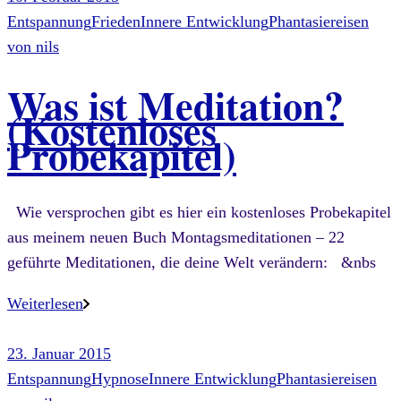
Entspannung
Frieden
Innere Entwicklung
Phantasiereisen
von
nils
Was ist Meditation?
(Kostenloses
Probekapitel)
Wie versprochen gibt es hier ein kostenloses Probekapitel
aus meinem neuen Buch Montagsmeditationen – 22
geführte Meditationen, die deine Welt verändern: &nbs
Weiterlesen
23. Januar 2015
Entspannung
Hypnose
Innere Entwicklung
Phantasiereisen