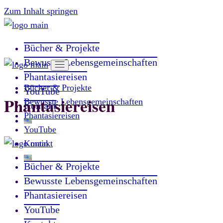
Zum Inhalt springen
Bücher & Projekte
Bewusste Lebensgemeinschaften
Phantasiereisen
Bücher & Projekte
YouTube
Phantasiereisen
Bewusste Lebensgemeinschaften
Kontakt
Phantasiereisen
YouTube
Kontakt
Bücher & Projekte
Bewusste Lebensgemeinschaften
Phantasiereisen
YouTube