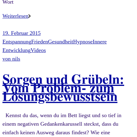
Wort
Weiterlesen
19. Februar 2015
Entspannung
Frieden
Gesundheit
Hypnose
Innere
Entwicklung
Videos
von
nils
Sorgen und Grübeln:
Vom Problem- zum
Lösungsbewusstsein
Kennst du das, wenn du im Bett liegst und so tief in
einem negativen Gedankenkarussell steckst, dass du
einfach keinen Ausweg daraus findest? Wie eine