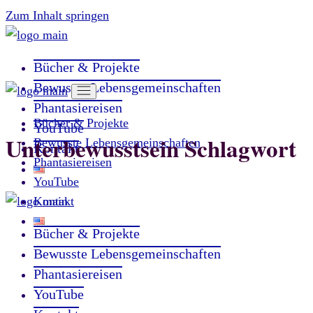
Zum Inhalt springen
Bücher & Projekte
Bewusste Lebensgemeinschaften
Phantasiereisen
Bücher & Projekte
YouTube
Unterbewusstsein Schlagwort
Bewusste Lebensgemeinschaften
Kontakt
Phantasiereisen
YouTube
Kontakt
Bücher & Projekte
Bewusste Lebensgemeinschaften
Phantasiereisen
YouTube