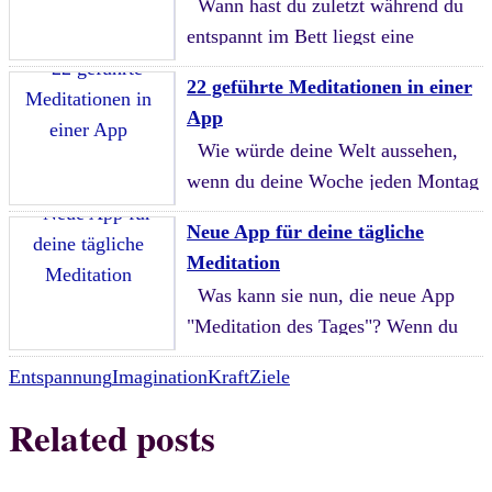
Wann hast du zuletzt während du
entspannt im Bett liegst eine
Flüsterstimme ganz nah an deinem
22 geführte Meditationen in einer
Ohr gehört? Ich vermute mal, das ..
App
Wie würde deine Welt aussehen,
wenn du deine Woche jeden Montag
mit einer geführten Meditation
Neue App für deine tägliche
beginnen würdest? Diese Frage habe
Meditation
ich zuerst ..
Was kann sie nun, die neue App
"Meditation des Tages"? Wenn du
gerade erst mit dem Meditieren
Entspannung
Imagination
Kraft
Ziele
anfängst, findest du unter
"Einführung" ..
Related posts