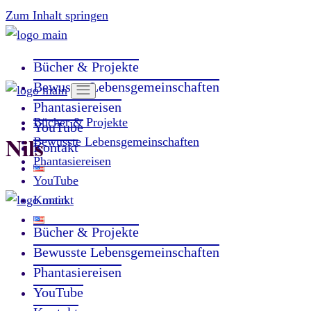
Zum Inhalt springen
Bücher & Projekte
Bewusste Lebensgemeinschaften
Phantasiereisen
Bücher & Projekte
YouTube
Nils
Bewusste Lebensgemeinschaften
Kontakt
Phantasiereisen
YouTube
Kontakt
Bücher & Projekte
Bewusste Lebensgemeinschaften
Phantasiereisen
YouTube