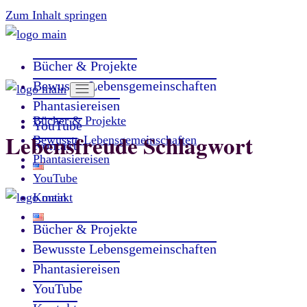
Zum Inhalt springen
Bücher & Projekte
Bewusste Lebensgemeinschaften
Phantasiereisen
Bücher & Projekte
YouTube
Lebensfreude Schlagwort
Bewusste Lebensgemeinschaften
Kontakt
Phantasiereisen
YouTube
Kontakt
Bücher & Projekte
Bewusste Lebensgemeinschaften
Phantasiereisen
YouTube