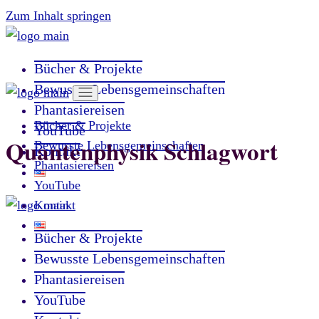
Zum Inhalt springen
Bücher & Projekte
Bewusste Lebensgemeinschaften
Phantasiereisen
Bücher & Projekte
YouTube
Quantenphysik Schlagwort
Bewusste Lebensgemeinschaften
Kontakt
Phantasiereisen
YouTube
Kontakt
Bücher & Projekte
Bewusste Lebensgemeinschaften
Phantasiereisen
YouTube