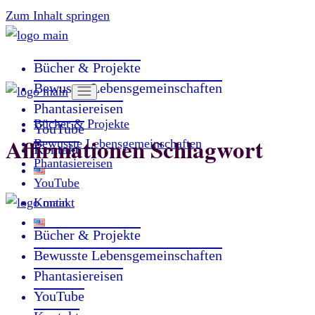
Zum Inhalt springen
Bücher & Projekte
Bewusste Lebensgemeinschaften
Phantasiereisen
Bücher & Projekte
YouTube
Affirmationen Schlagwort
Bewusste Lebensgemeinschaften
Kontakt
Phantasiereisen
YouTube
Kontakt
Bücher & Projekte
Bewusste Lebensgemeinschaften
Phantasiereisen
YouTube